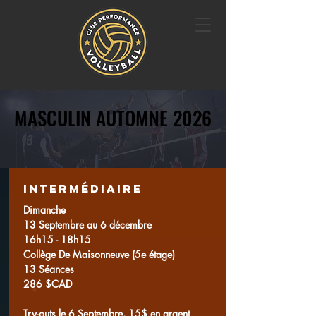
MASCULIN AUTOMNE 2026
MASCULIN AUTOMNE 2026
intermédiaire
Dimanche
13 Septembre au 6 décembre
16h15 - 18h15
Collège De Maisonneuve (5e étage)
13 Séances
286 $CAD
Try-outs le 6 Septembre, 15$ en argent