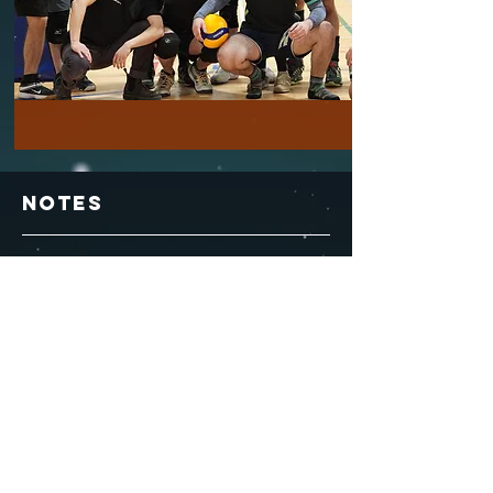
notes
Admissibilité:
Avoir 16 ans et plus. Une autorisation parentale
écrite et signée sera exigée si vous avez moins de 18 ans.
Try-Outs:
Pour les personnes qui souhaitent rejoindre les
entrainements
intermédiaire et avancé uniquement
; au Collège
de Maisonneuve 15$ pour l'entrée. Veuillez consulter les
programmes respectifs pour les dates de try-outs. Les
débutants
ne nécessite pas de try-o
uts.
Classement:
Le personnel se réserve le droit de vous suggérer
d’être reclassé dans un programme différent de celui que vous
avez choisi au préalable. Cette décision sera basée sur